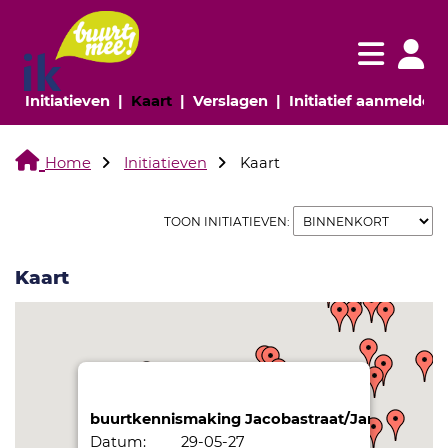
Navigatie websi
Navigatie
(huidige pagina)
(huidige pagina)
(huidige pagina)
(
Initiatieven
Kaart
Verslagen
Initiatief aanmelden
Home
Initiatieven
Kaart
TOON INITIATIEVEN:
Kaart
buurtkennismaking Jacobastraat/Janstraat
Datum:
29-05-27