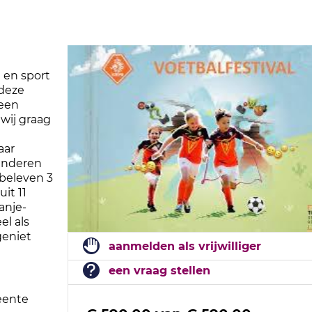
 en sport
 deze
 een
wij graag
aar
inderen
) beleven 3
uit 11
anje-
el als
geniet
aanmelden als vrijwilliger
een vraag stellen
meente