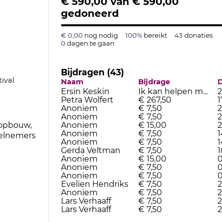
€ 590,00
van
€ 590,00
gedoneerd
€ 0,00
nog nodig
100%
bereikt
43
donaties
0
dagen te gaan
Bijdragen (43)
ival
Naam
Bijdrage
Ersin Keskin
Ik kan helpen m...
2
Petra Wolfert
€ 267,50
1
Anoniem
€ 7,50
2
Anoniem
€ 7,50
2
 opbouw,
Anoniem
€ 15,00
2
Anoniem
€ 7,50
1
eelnemers
Anoniem
€ 7,50
1
Gerda Veltman
€ 7,50
1
Anoniem
€ 15,00
0
Anoniem
€ 7,50
0
Anoniem
€ 7,50
0
Evelien Hendriks
€ 7,50
2
Anoniem
€ 7,50
2
Lars Verhaaff
€ 7,50
2
Lars Verhaaff
€ 7,50
2