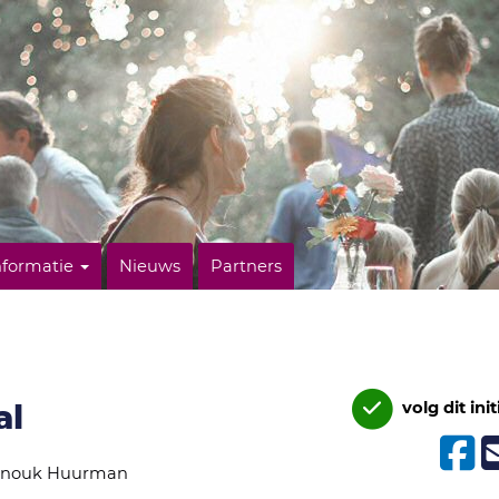
nformatie
Nieuws
Partners
al
volg dit init
nouk Huurman