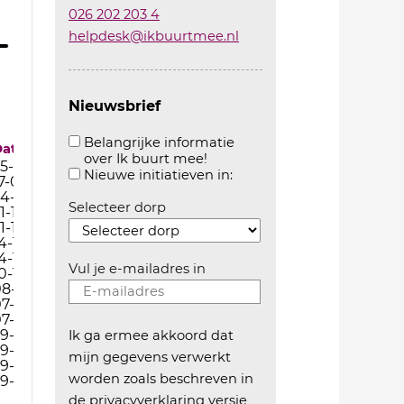
026 202 203 4
helpdesk@ikbuurtmee.nl
Nieuwsbrief
Belangrijke informatie
Datum
over Ik buurt mee!
5-09-25
Aanvinken om belangrijke informatie over ikbuur
Aanvinken om informatie 
Nieuwe initiatieven in:
7-01-22
4-12-21
Selecteer dorp
1-12-21
1-12-21
4-12-21
4-12-21
Vul je e-mailadres in
0-12-21
8-12-21
7-12-21
7-12-21
9-11-21
Ik ga ermee akkoord dat
9-11-21
mijn gegevens verwerkt
9-11-21
worden zoals beschreven in
9-11-21
de
privacyverklaring versie