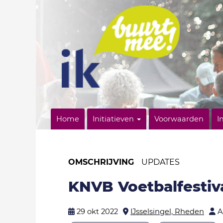
Home
Initiatieven
Voorwaarden
I
OMSCHRIJVING
UPDATES
KNVB Voetbalfestiv
29 okt 2022
IJsselsingel, Rheden
A