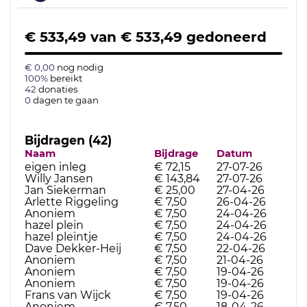
€ 533,49
van
€ 533,49
gedoneerd
€ 0,00
nog nodig
100%
bereikt
42
donaties
0
dagen te gaan
Bijdragen (42)
Naam
Bijdrage
Datum
eigen inleg
€ 72,15
27-07-26
Willy Jansen
€ 143,84
27-07-26
Jan Siekerman
€ 25,00
27-04-26
Arlette Riggeling
€ 7,50
26-04-26
Anoniem
€ 7,50
24-04-26
hazel plein
€ 7,50
24-04-26
hazel pleintje
€ 7,50
24-04-26
Dave Dekker-Heij
€ 7,50
22-04-26
Anoniem
€ 7,50
21-04-26
Anoniem
€ 7,50
19-04-26
Anoniem
€ 7,50
19-04-26
Frans van Wijck
€ 7,50
19-04-26
Anoniem
€ 7,50
18-04-26