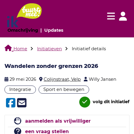
Navigatie websi
Navigatie
(huidige pagina)
(huidige pagina)
Omschrijving
Updates
Home
Initiatieven
Initiatief details
Wandelen zonder grenzen 2026
29 mei 2026
Colijnstraat, Velp
Willy Jansen
Integratie
Sport en bewegen
volg dit initiatief
aanmelden als vrijwilliger
een vraag stellen