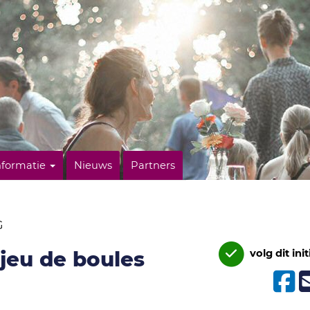
nformatie
Nieuws
Partners
G
 jeu de boules
volg dit init