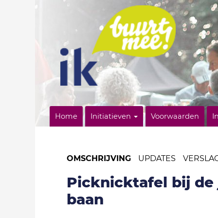
Home
Initiatieven
Voorwaarden
I
OMSCHRIJVING
UPDATES
VERSLA
Picknicktafel bij de
baan