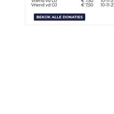
Vriend vd OJ
€ 7,50
10-11-2
Vriend vd OJ
€ 7,50
10-11-2
BEKIJK ALLE DONATIES