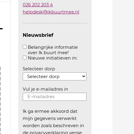
026 202 203 4
helpdesk@ikbuurtmee.nl
Nieuwsbrief
Belangrijke informatie
over Ik buurt mee!
Aanvinken om belangrijke informatie over ikbuur
Aanvinken om informatie 
Nieuwe initiatieven in:
1
Selecteer dorp
1
1
1
1
Vul je e-mailadres in
1
1
1
1
Ik ga ermee akkoord dat
1
mijn gegevens verwerkt
1
1
worden zoals beschreven in
1
de
privacyverklaring versie