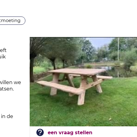
tmoeting
eft
uik
willen we
atsen.
 in de
een vraag stellen