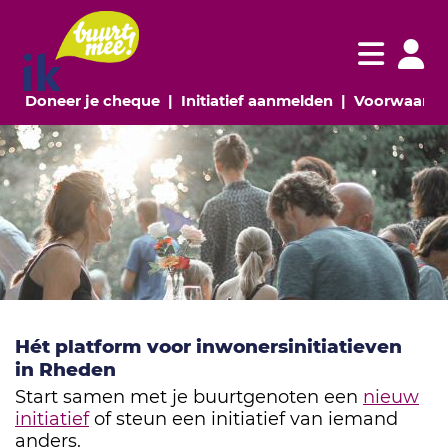
Navigatie websi
Navigatie
(huidige pagina)
(huidige pagina
Doneer je cheque
Initiatief aanmelden
Voorwaarde
Hét platform voor inwonersinitiatieven
in Rheden
Start samen met je buurtgenoten een
nieuw
initiatief
of steun een initiatief van iemand
anders.