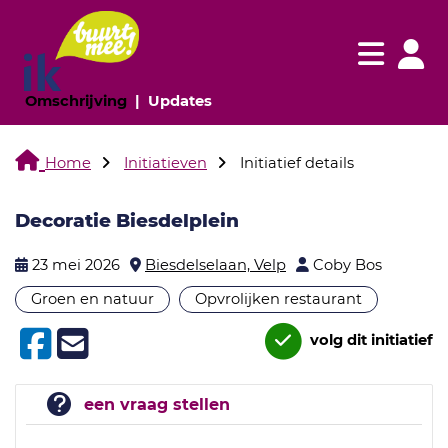
Navigatie websi
Navigatie
(huidige pagina)
(huidige pagina)
Omschrijving
Updates
Home
Initiatieven
Initiatief details
Decoratie Biesdelplein
23 mei 2026
Biesdelselaan, Velp
Coby Bos
Groen en natuur
Opvrolijken restaurant
volg dit initiatief
een vraag stellen