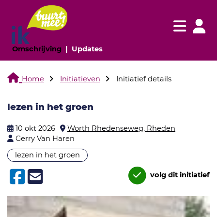
Navigatie websi
Navigatie
(huidige pagina)
(huidige pagina)
Omschrijving
Updates
Home
Initiatieven
Initiatief details
lezen in het groen
10 okt 2026
Worth Rhedenseweg, Rheden
Gerry Van Haren
lezen in het groen
volg dit initiatief