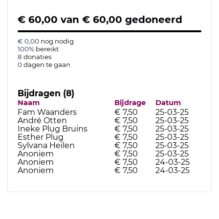
€ 60,00
van
€ 60,00
gedoneerd
€ 0,00
nog nodig
100%
bereikt
8
donaties
0
dagen te gaan
Bijdragen (8)
Naam
Bijdrage
Datum
Fam Waanders
€ 7,50
25-03-25
André Otten
€ 7,50
25-03-25
Ineke Plug Bruins
€ 7,50
25-03-25
Esther Plug
€ 7,50
25-03-25
Sylvana Heilen
€ 7,50
25-03-25
Anoniem
€ 7,50
25-03-25
Anoniem
€ 7,50
24-03-25
Anoniem
€ 7,50
24-03-25