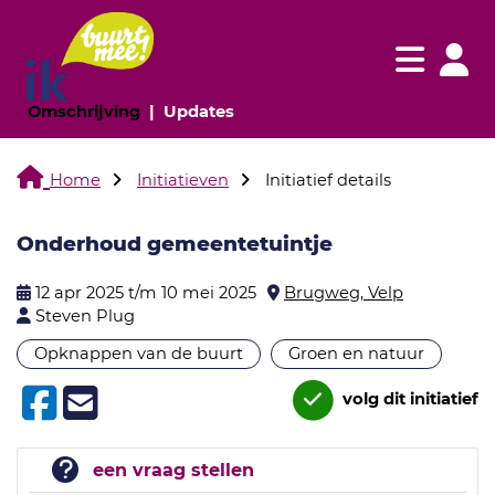
Navigatie websi
Navigatie
(huidige pagina)
(huidige pagina)
Omschrijving
Updates
Home
Initiatieven
Initiatief details
Onderhoud gemeentetuintje
12 apr 2025 t/m 10 mei 2025
Brugweg, Velp
Steven Plug
Opknappen van de buurt
Groen en natuur
volg dit initiatief
een vraag stellen