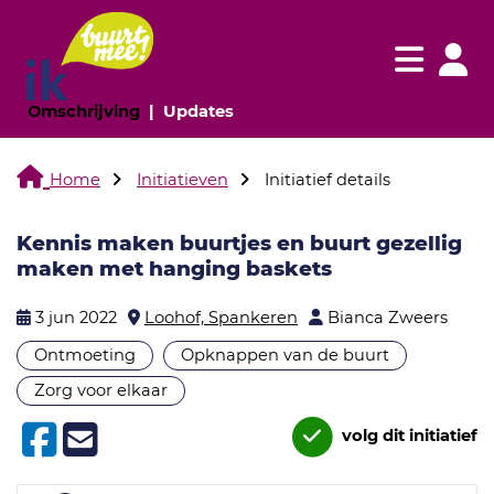
Navigatie websi
Navigatie
(huidige pagina)
(huidige pagina)
Omschrijving
Updates
Home
Initiatieven
Initiatief details
Kennis maken buurtjes en buurt gezellig
maken met hanging baskets
3 jun 2022
Loohof, Spankeren
Bianca Zweers
Ontmoeting
Opknappen van de buurt
Zorg voor elkaar
volg dit initiatief