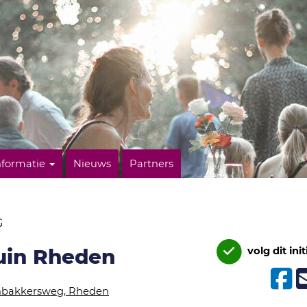
nformatie
Nieuws
Partners
G
uin Rheden
volg dit init
nbakkersweg, Rheden