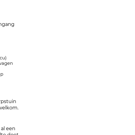
ingang
cu)
iwagen
ap
rpstuin
 welkom.
 al een
lte doet