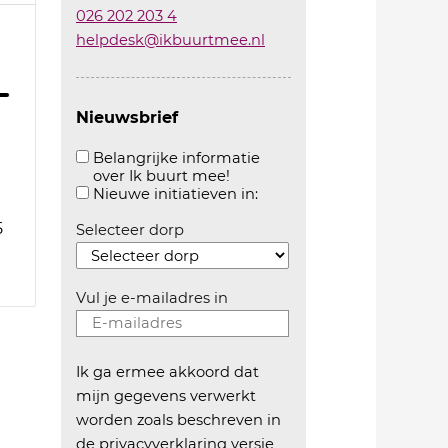
026 202 203 4
helpdesk@ikbuurtmee.nl
Nieuwsbrief
Belangrijke informatie
over Ik buurt mee!
Aanvinken om belangrijke informatie over ikbuur
Aanvinken om informatie 
Nieuwe initiatieven in:
5
Selecteer dorp
Vul je e-mailadres in
Ik ga ermee akkoord dat
mijn gegevens verwerkt
worden zoals beschreven in
de
privacyverklaring versie