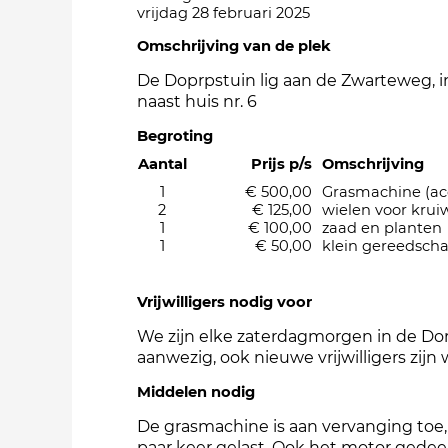
vrijdag 28 februari 2025
Omschrijving van de plek
De Doprpstuin lig aan de Zwarteweg, 
naast huis nr. 6
Begroting
Aantal
Prijs p/s
Omschrijving
1
€ 500,00
Grasmachine (ac
2
€ 125,00
wielen voor kru
1
€ 100,00
zaad en planten
1
€ 50,00
klein gereedsch
Vrijwilligers nodig voor
We zijn elke zaterdagmorgen in de Do
aanwezig, ook nieuwe vrijwilligers zijn
Middelen nodig
De grasmachine is aan vervanging toe,
paar keer gelast. Ook het motor gedee