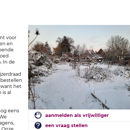
ent voor
ren en
doende
goed
. In de
ijzerdraad
 bestellen
 want het
is al
nog eens
aanmelden als vrijwilliger
 We
agens,
een vraag stellen
. Onze