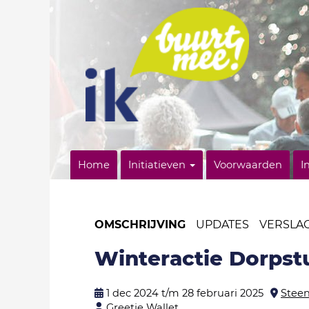
Home
Initiatieven
Voorwaarden
I
OMSCHRIJVING
UPDATES
VERSLA
Winteractie Dorpst
1 dec 2024 t/m 28 februari 2025
Stee
Greetje Wallet