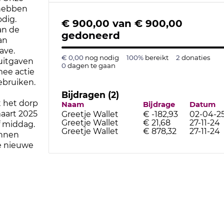
 hebben
dig.
€ 900,00
van
€ 900,00
an de
gedoneerd
an
ave.
€ 0,00
nog nodig
100%
bereikt
2
donaties
uitgaven
0
dagen te gaan
ee actie
ebruiken.
Bijdragen (2)
 het dorp
Naam
Bijdrage
Datum
aart 2025
Greetje Wallet
€ -182,93
02-04-2
Greetje Wallet
€ 21,68
27-11-24
 middag.
Greetje Wallet
€ 878,32
27-11-24
annen
e nieuwe