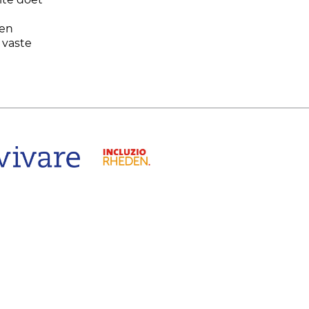
 en
 vaste