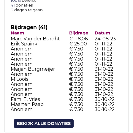
100%
bereikt
41
donaties
0
dagen te gaan
Bijdragen (41)
Naam
Bijdrage
Datum
Marc Van der Burght
€ -18,06
24-08-23
Erik Spaink
€ 25,00
01-11-22
Anoniem
€ 7,50
01-11-22
Anoniem
€ 7,50
01-11-22
Anoniem
€ 7,50
01-11-22
Anoniem
€ 7,50
01-11-22
Marjan Burgmeijer
€ 7,50
31-10-22
Anoniem
€ 7,50
31-10-22
M Loois
€ 7,50
31-10-22
Anoniem
€ 7,50
31-10-22
Anoniem
€ 7,50
31-10-22
Anoniem
€ 7,50
31-10-22
Fam. E. Vries
€ 7,50
30-10-22
Maarten Paap
€ 7,50
30-10-22
Anoniem
€ 7,50
30-10-22
BEKIJK ALLE DONATIES