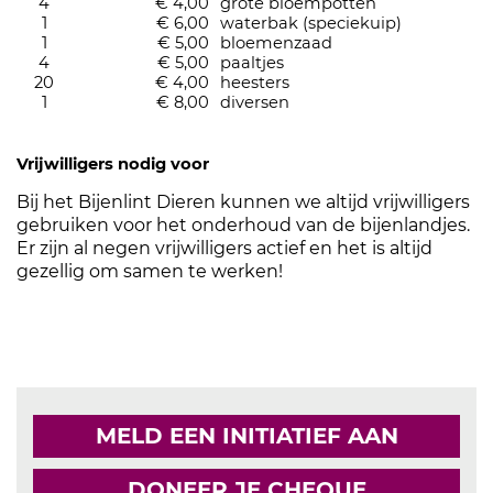
4
€ 4,00
grote bloempotten
1
€ 6,00
waterbak (speciekuip)
1
€ 5,00
bloemenzaad
4
€ 5,00
paaltjes
20
€ 4,00
heesters
1
€ 8,00
diversen
Vrijwilligers nodig voor
Bij het Bijenlint Dieren kunnen we altijd vrijwilligers
gebruiken voor het onderhoud van de bijenlandjes.
Er zijn al negen vrijwilligers actief en het is altijd
gezellig om samen te werken!
MELD EEN INITIATIEF AAN
DONEER JE CHEQUE