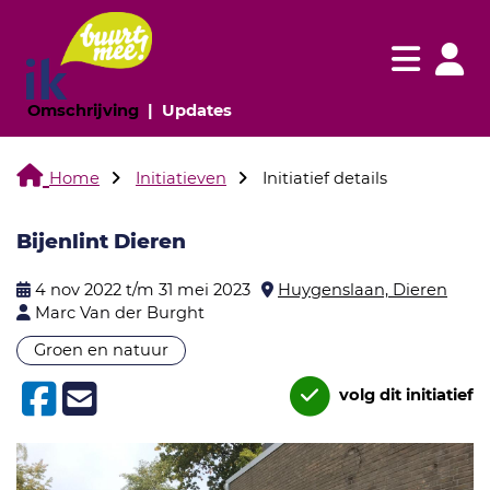
Navigatie websi
Navigatie
(huidige pagina)
(huidige pagina)
Omschrijving
Updates
Home
Initiatieven
Initiatief details
Bijenlint Dieren
4 nov 2022 t/m 31 mei 2023
Huygenslaan, Dieren
Marc Van der Burght
Groen en natuur
volg dit initiatief