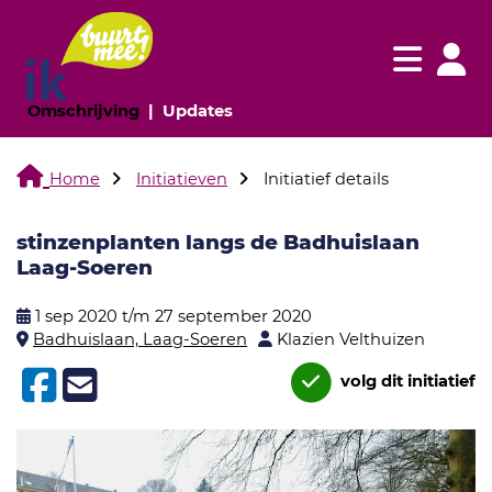
Navigatie websi
Navigatie
(huidige pagina)
(huidige pagina)
Omschrijving
Updates
Home
Initiatieven
Initiatief details
stinzenplanten langs de Badhuislaan
Laag-Soeren
1 sep 2020 t/m 27 september 2020
Badhuislaan, Laag-Soeren
Klazien Velthuizen
volg dit initiatief