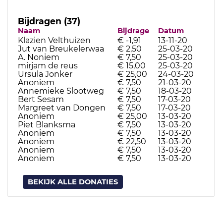
Bijdragen (37)
Naam
Bijdrage
Datum
Klazien Velthuizen
€ -1,91
13-11-20
Jut van Breukelerwaa
€ 2,50
25-03-20
A. Noniem
€ 7,50
25-03-20
mirjam de reus
€ 15,00
25-03-20
Ursula Jonker
€ 25,00
24-03-20
Anoniem
€ 7,50
21-03-20
Annemieke Slootweg
€ 7,50
18-03-20
Bert Sesam
€ 7,50
17-03-20
Margreet van Dongen
€ 7,50
17-03-20
Anoniem
€ 25,00
13-03-20
Piet Blanksma
€ 7,50
13-03-20
Anoniem
€ 7,50
13-03-20
Anoniem
€ 22,50
13-03-20
Anoniem
€ 7,50
13-03-20
Anoniem
€ 7,50
13-03-20
BEKIJK ALLE DONATIES