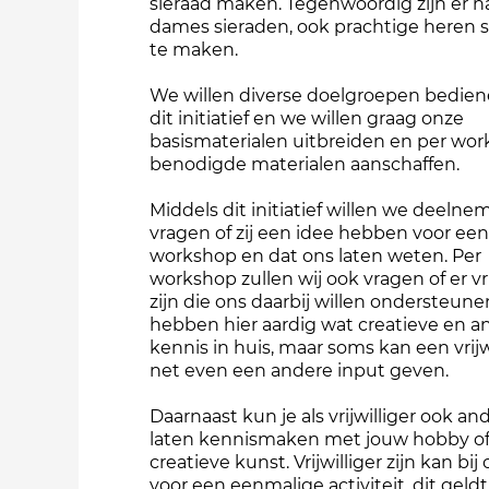
sieraad maken. Tegenwoordig zijn er n
dames sieraden, ook prachtige heren 
te maken.
We willen diverse doelgroepen bedien
dit initiatief en we willen graag onze
basismaterialen uitbreiden en per wo
benodigde materialen aanschaffen.
Middels dit initiatief willen we deelne
vragen of zij een idee hebben voor een
workshop en dat ons laten weten. Per
workshop zullen wij ook vragen of er vri
zijn die ons daarbij willen ondersteune
hebben hier aardig wat creatieve en a
kennis in huis, maar soms kan een vrijw
net even een andere input geven.
Daarnaast kun je als vrijwilliger ook a
laten kennismaken met jouw hobby of
creatieve kunst. Vrijwilliger zijn kan bij
voor een eenmalige activiteit, dit geld