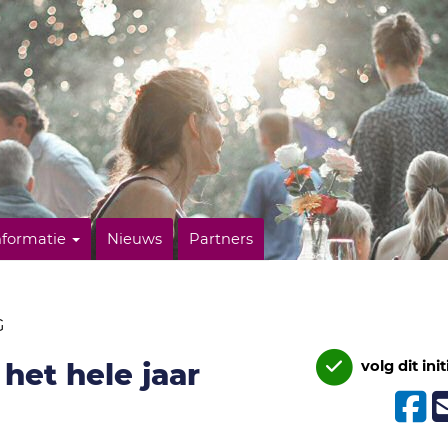
nformatie
Nieuws
Partners
G
het hele jaar
volg dit init