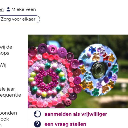
en
Mieke Veen
Zorg voor elkaar
wij de
hops
e
Wij
le jaar
requentie
rbonden
aanmelden als vrijwilliger
n ook
een vraag stellen
n