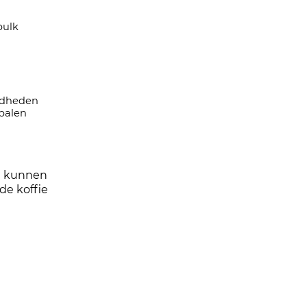
ulk
gdheden
palen
die kunnen
de koffie