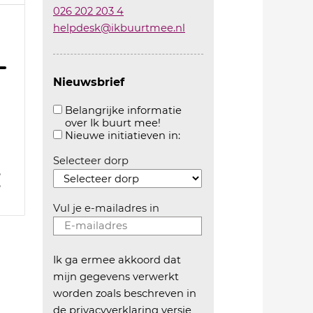
026 202 203 4
helpdesk@ikbuurtmee.nl
Nieuwsbrief
Belangrijke informatie
over Ik buurt mee!
Aanvinken om belangrijke informatie over ikbuur
Aanvinken om informatie 
Nieuwe initiatieven in:
Selecteer dorp
5
5
Vul je e-mailadres in
Ik ga ermee akkoord dat
mijn gegevens verwerkt
worden zoals beschreven in
de
privacyverklaring versie