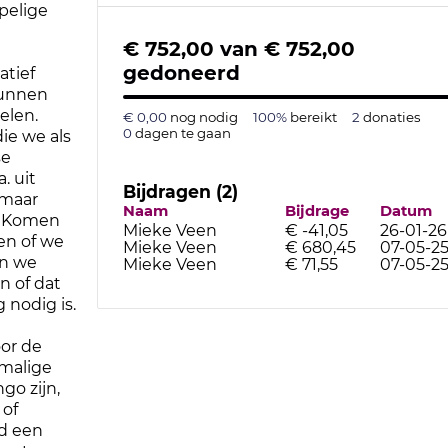
pelige
€ 752,00
van
€ 752,00
gedoneerd
atief
kunnen
elen.
€ 0,00
nog nodig
100%
bereikt
2
donaties
0
dagen te gaan
ie we als
se
. uit
Bijdragen (2)
 maar
Naam
Bijdrage
Datum
. Komen
Mieke Veen
€ -41,05
26-01-26
ken of we
Mieke Veen
€ 680,45
07-05-2
an we
Mieke Veen
€ 71,55
07-05-2
n of dat
 nodig is.
oor de
nmalige
go zijn,
 of
ld een