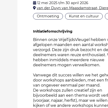
12 mei 2025 t/m 30 april 2026
van der Duyn van Maasdamstraat, Dier
Ontmoeting
Kunst en cultuur
Initiatiefomschrijving
Binnen onze VrijeTijdsVleugel hebben 
afgelopen maanden een aantal works
verzorgd. Deze zijn druk bezocht en d
deelnemers waren reuze enthousiast. 
hebben inmiddels meerdere nieuwe
deelnemers mogen verwelkomen.
Vanwege dit succes willen we het gehe
door workshops aanbieden, met een f
van ongeveer eenmaal per maand.
De workshops zullen creatief zijn en
bijvoorbeeld aan een thema wordt ve
(voorjaar, najaar, herfst), maar we wille
kijken of we andere workshops kunne