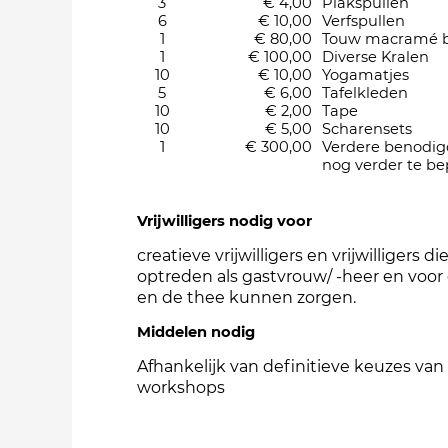
3
€ 4,00
Plakspullen
6
€ 10,00
Verfspullen
1
€ 80,00
Touw macramé b
1
€ 100,00
Diverse Kralen
10
€ 10,00
Yogamatjes
5
€ 6,00
Tafelkleden
10
€ 2,00
Tape
10
€ 5,00
Scharensets
1
€ 300,00
Verdere benodi
nog verder te be
Vrijwilligers nodig voor
creatieve vrijwilligers en vrijwilligers 
optreden als gastvrouw/ -heer en voor 
en de thee kunnen zorgen.
Middelen nodig
Afhankelijk van definitieve keuzes van
workshops