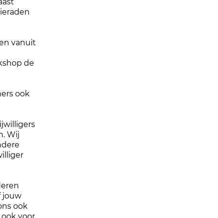
aast
sieraden
en vanuit
rkshop de
mers ook
jwilligers
n. Wij
ndere
illiger
nderen
 jouw
 ons ook
t ook voor