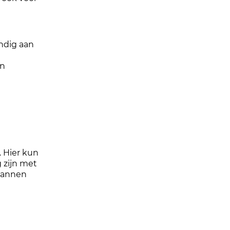
andig aan
en
. Hier kun
 zijn met
pannen