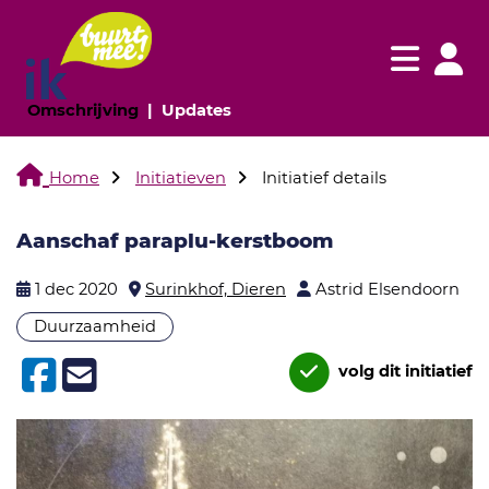
Navigatie websi
Navigatie
(huidige pagina)
(huidige pagina)
Omschrijving
Updates
Home
Initiatieven
Initiatief details
Aanschaf paraplu-kerstboom
1 dec 2020
Surinkhof, Dieren
Astrid Elsendoorn
Duurzaamheid
volg dit initiatief