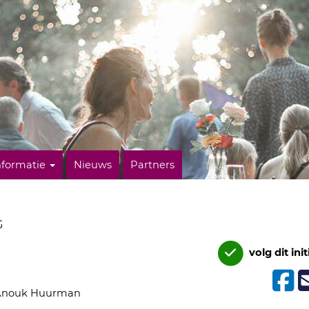
nformatie
Nieuws
Partners
G
volg dit init
Anouk Huurman