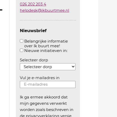
026 202 203 4
helpdesk@ikbuurtmee.nl
Nieuwsbrief
Belangrijke informatie
over Ik buurt mee!
Aanvinken om belangrijke informatie over ikbuur
Aanvinken om informatie 
Nieuwe initiatieven in:
Selecteer dorp
Vul je e-mailadres in
Ik ga ermee akkoord dat
mijn gegevens verwerkt
worden zoals beschreven in
de
privacyverklaring versie