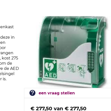
tenkast
deze ìn
een
oor
rvangen
 kost 275
 om de
we de AED
lsingel
 is.
een vraag stellen
€ 277,50
van
€ 277,50