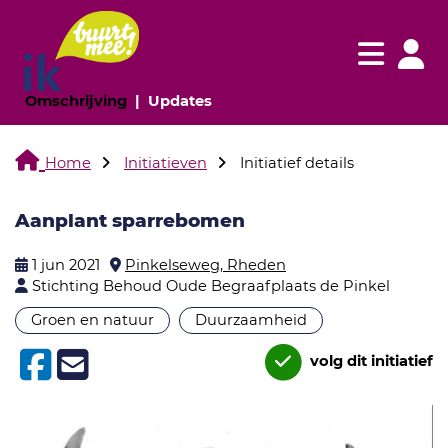
Navigatie websi
Navigatie
(huidige pagina)
(huidige pagina)
Omschrijving
Updates
Home
Initiatieven
Initiatief details
Aanplant sparrebomen
1 jun 2021
Pinkelseweg, Rheden
Stichting Behoud Oude Begraafplaats de Pinkel
Groen en natuur
Duurzaamheid
volg dit initiatief