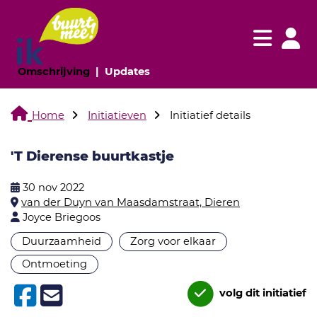
Navigatie websi
Navigatie
(huidige pagina)
(huidige pagina)
Omschrijving
Updates
Home
Initiatieven
Initiatief details
'T Dierense buurtkastje
30 nov 2022
van der Duyn van Maasdamstraat, Dieren
Joyce Briegoos
Duurzaamheid
Zorg voor elkaar
Ontmoeting
volg dit initiatief