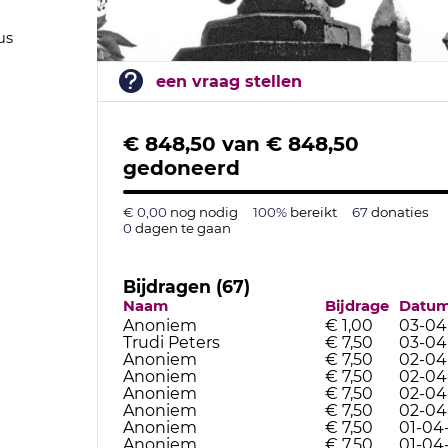
us
een vraag stellen
€ 848,50
van
€ 848,50
gedoneerd
€ 0,00
nog nodig
100%
bereikt
67
donaties
0
dagen te gaan
Bijdragen (67)
Naam
Bijdrage
Datu
Anoniem
€ 1,00
03-04
Trudi Peters
€ 7,50
03-04
Anoniem
€ 7,50
02-04
Anoniem
€ 7,50
02-04
Anoniem
€ 7,50
02-04
Anoniem
€ 7,50
02-04
Anoniem
€ 7,50
01-04
Anoniem
€ 7,50
01-04