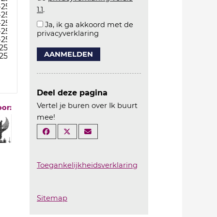
-25
1.1
.
-25
-25
Ja, ik ga akkoord met de
-25
privacyverklaring
-25
25
AANMELDEN
25
Deel deze pagina
Vertel je buren over Ik buurt
oor:
mee!
Toegankelijkheidsverklaring
Sitemap