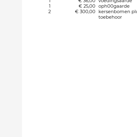
1
€ 36,00
voedingsaarde
1
€ 25,00
oph00gaarde
2
€ 300,00
kersenbomen pl
toebehoor