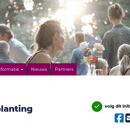
nformatie
Nieuws
Partners
lanting
volg dit init