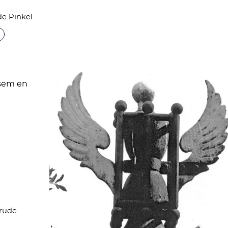
de Pinkel
sem en
trude