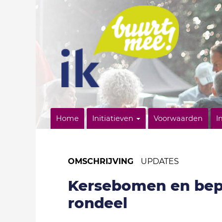
Home
Initiatieven
Voorwaarden
I
OMSCHRIJVING
UPDATES
Kersebomen en bep
rondeel