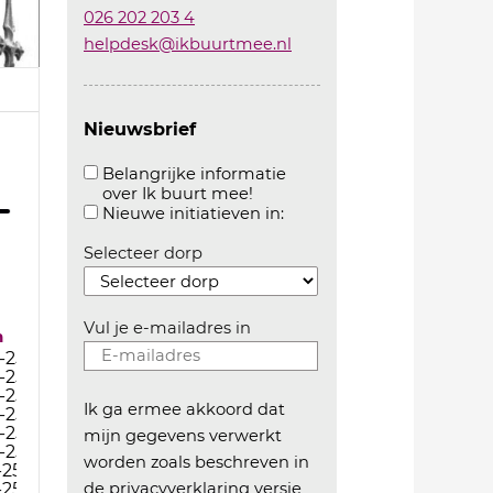
026 202 203 4
helpdesk@ikbuurtmee.nl
Nieuwsbrief
Belangrijke informatie
over Ik buurt mee!
Aanvinken om belangrijke informatie over ikbuur
Aanvinken om informatie 
Nieuwe initiatieven in:
Selecteer dorp
Vul je e-mailadres in
m
-25
-25
-25
Ik ga ermee akkoord dat
-25
-25
mijn gegevens verwerkt
-25
worden zoals beschreven in
-25
-25
de
privacyverklaring versie