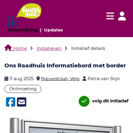
Navigatie websi
Navigatie
(huidige pagina)
(huidige pagina)
Omschrijving
Updates
Home
Initiatieven
Initiatief details
Ons Raadhuis Informatiebord met border
11 aug 2025
Nieuwstraat, Velp
Petra van Stijn
Ontmoeting
volg dit initiatief