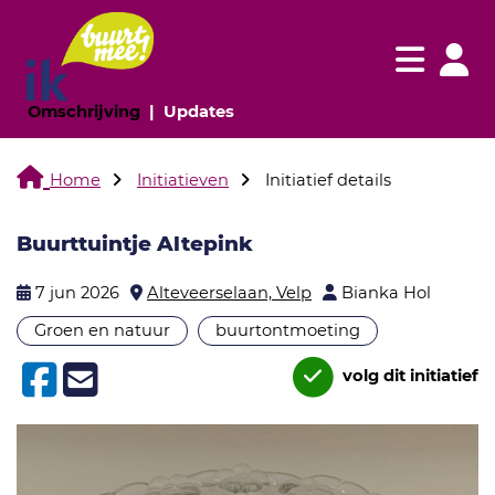
Navigatie websi
Navigatie
(huidige pagina)
(huidige pagina)
Omschrijving
Updates
Home
Initiatieven
Initiatief details
Buurttuintje Altepink
7 jun 2026
Alteveerselaan, Velp
Bianka Hol
Groen en natuur
buurtontmoeting
volg dit initiatief