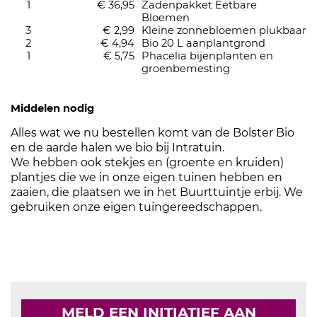
1
€ 36,95
Zadenpakket Eetbare
Bloemen
3
€ 2,99
Kleine zonnebloemen plukbaar
2
€ 4,94
Bio 20 L aanplantgrond
1
€ 5,75
Phacelia bijenplanten en
groenbemesting
Middelen nodig
Alles wat we nu bestellen komt van de Bolster Bio
en de aarde halen we bio bij Intratuin.
We hebben ook stekjes en (groente en kruiden)
plantjes die we in onze eigen tuinen hebben en
zaaien, die plaatsen we in het Buurttuintje erbij. We
gebruiken onze eigen tuingereedschappen.
MELD EEN INITIATIEF AAN