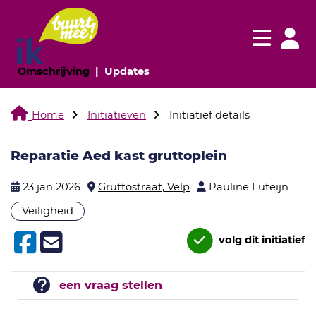
Navigatie websi
Navigatie
(huidige pagina)
(huidige pagina)
Omschrijving
Updates
Home
Initiatieven
Initiatief details
Reparatie Aed kast gruttoplein
23 jan 2026
Gruttostraat, Velp
Pauline Luteijn
Veiligheid
volg dit initiatief
een vraag stellen