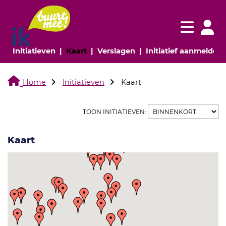
Navigatie websi
Navigatie
(huidige pagina)
(huidige pagina)
(huidige pagina)
(
Initiatieven
Kaart
Verslagen
Initiatief aanmelden
Home
Initiatieven
Kaart
TOON INITIATIEVEN:
Kaart