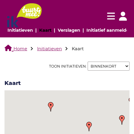
Navigatie websi
Navigatie
(huidige pagina)
(huidige pagina)
(huidige pagina)
(
Initiatieven
Kaart
Verslagen
Initiatief aanmelden
Home
Initiatieven
Kaart
TOON INITIATIEVEN:
Kaart