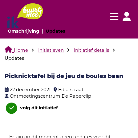
Navigatie websi
Navigatie
(huidige pagina)
(huidige pagina)
Omschrijving
Updates
Home
Initiatieven
Initiatief details
Updates
Picknicktafel bij de jeu de boules baan
22 december 2021
Eiberstraat
Ontmoetingscentrum De Paperclip
volg dit initiatief
Er zijn op dit moment geen updates voor dit