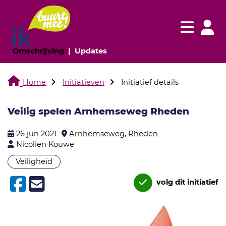
Navigatie websi
Navigatie
(huidige pagina)
(huidige pagina)
Omschrijving
Updates
Home
Initiatieven
Initiatief details
Veilig spelen Arnhemseweg Rheden
26 jun 2021
Arnhemseweg, Rheden
Nicolien Kouwe
Veiligheid
volg dit initiatief