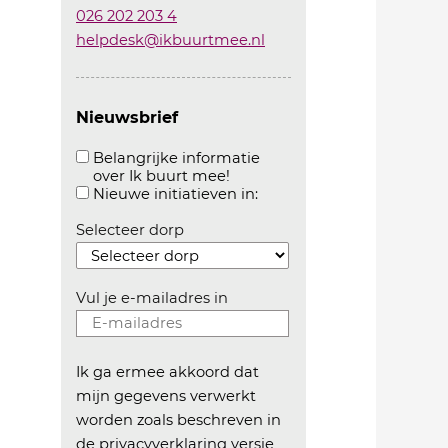
026 202 203 4
helpdesk@ikbuurtmee.nl
Nieuwsbrief
Belangrijke informatie
over Ik buurt mee!
Aanvinken om belangrijke informatie over ikbuur
Aanvinken om informatie 
Nieuwe initiatieven in:
Selecteer dorp
Vul je e-mailadres in
Ik ga ermee akkoord dat
mijn gegevens verwerkt
worden zoals beschreven in
de
privacyverklaring versie