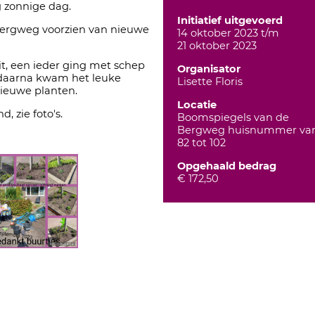
 zonnige dag.
Initiatief uitgevoerd
Bergweg voorzien van nieuwe
14 oktober 2023 t/m
21 oktober 2023
it, een ieder ging met schep
Organisator
 daarna kwam het leuke
Lisette Floris
nieuwe planten.
Locatie
 zie foto's.
Boomspiegels van de
Bergweg huisnummer va
82 tot 102
Opgehaald bedrag
€ 172,50