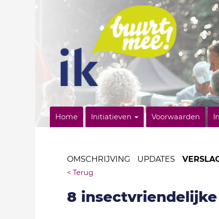
Home
Initiatieven
Voorwaarden
I
OMSCHRIJVING
UPDATES
VERSLA
< Terug
8 insectvriendelij