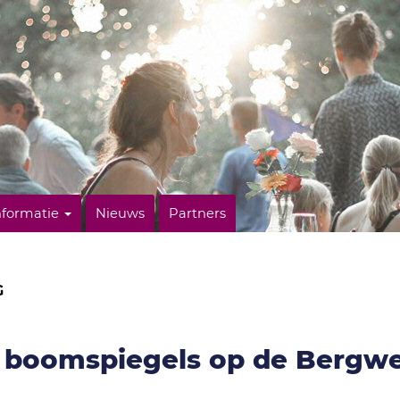
nformatie
Nieuws
Partners
G
ke boomspiegels op de Bergw