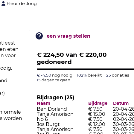
Fleur de Jong
een vraag stellen
atfeest
ren eten
€ 224,50
van
€ 220,00
en voor
gedoneerd
odig.
€ -4,50
nog nodig
102%
bereikt
25
donaties
15
dagen te gaan
band
r)
Bijdragen (25)
Naam
Bijdrage
Datum
Ben Dorland
€ 7,50
20-04-2
informele
Tanja Amorison
€ 15,00
20-04-2
rs worden
No 6
€ 7,50
02-04-2
Jos Burgt
€ 12,00
30-03-2
Tanja Amorison
€ 7,50
30-03-2