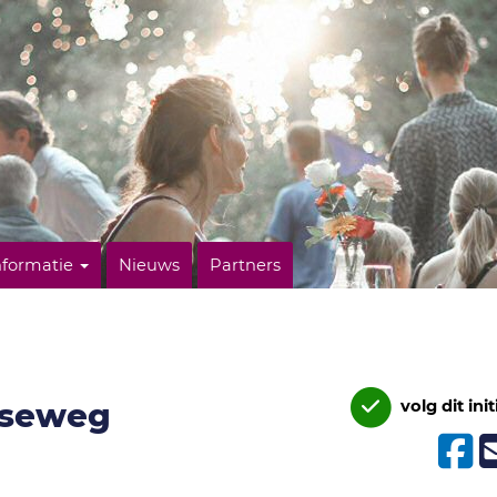
nformatie
Nieuws
Partners
mseweg
volg dit init