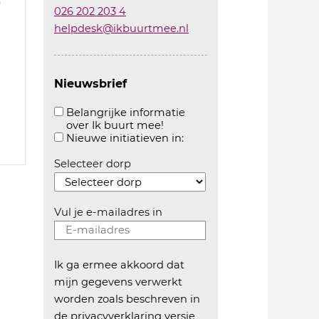
6
026 202 203 4
helpdesk@ikbuurtmee.nl
Nieuwsbrief
Belangrijke informatie
over Ik buurt mee!
Aanvinken om belangrijke informatie over ikbuur
Aanvinken om informatie 
Nieuwe initiatieven in:
Selecteer dorp
Vul je e-mailadres in
Ik ga ermee akkoord dat
mijn gegevens verwerkt
worden zoals beschreven in
de
privacyverklaring versie