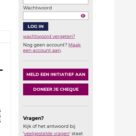
Wachtwoord
wachtwoord vergeten?
Nog geen account?
Maak
Account
een account aan
.
aanmaken
MELD EEN INITIATIEF AAN
DONEER JE CHEQUE
6
6
Vragen?
6
6
Kijk of het antwoord bij
6
'
veelgestelde vragen
' staat