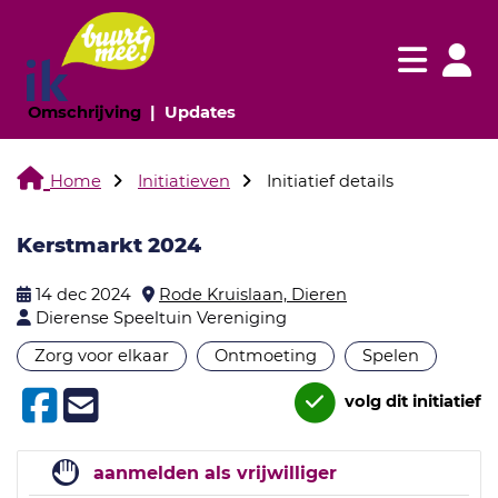
Navigatie websi
Navigatie
(huidige pagina)
(huidige pagina)
Omschrijving
Updates
Home
Initiatieven
Initiatief details
Kerstmarkt 2024
14 dec 2024
Rode Kruislaan, Dieren
Dierense Speeltuin Vereniging
Zorg voor elkaar
Ontmoeting
Spelen
volg dit initiatief
aanmelden als vrijwilliger