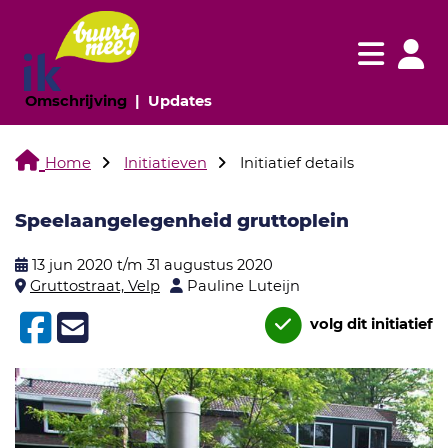
Navigatie websi
Navigatie
(huidige pagina)
(huidige pagina)
Omschrijving
Updates
Home
Initiatieven
Initiatief details
Speelaangelegenheid gruttoplein
13 jun 2020 t/m 31 augustus 2020
Gruttostraat, Velp
Pauline Luteijn
volg dit initiatief