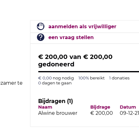
aanmelden als vrijwilliger
een vraag stellen
€ 200,00
van
€ 200,00
gedoneerd
€ 0,00
nog nodig
100%
bereikt
1
donaties
gzamer te
0
dagen te gaan
Bijdragen (1)
Naam
Bijdrage
Datum
Alwine brouwer
€ 200,00
09-12-2