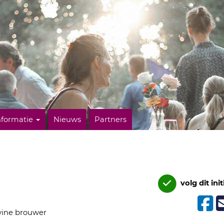
nformatie
Nieuws
Partners
volg dit init
wine brouwer