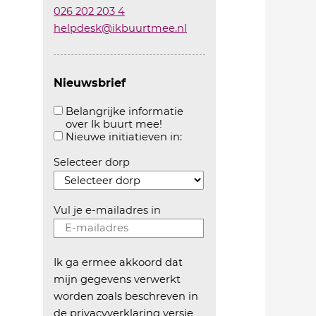
026 202 203 4
helpdesk@ikbuurtmee.nl
Nieuwsbrief
Belangrijke informatie
over Ik buurt mee!
Aanvinken om belangrijke informatie over ikbuur
Aanvinken om informatie 
Nieuwe initiatieven in:
Selecteer dorp
Vul je e-mailadres in
Ik ga ermee akkoord dat
mijn gegevens verwerkt
worden zoals beschreven in
de
privacyverklaring versie