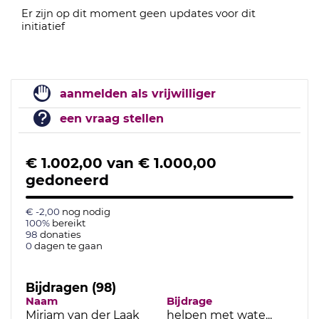
Er zijn op dit moment geen updates voor dit
initiatief
aanmelden als vrijwilliger
een vraag stellen
€ 1.002,00
van
€ 1.000,00
gedoneerd
€ -2,00
nog nodig
100%
bereikt
98
donaties
0
dagen te gaan
Bijdragen (98)
Naam
Bijdrage
Datu
Miriam van der Laak
helpen met wate...
25-09