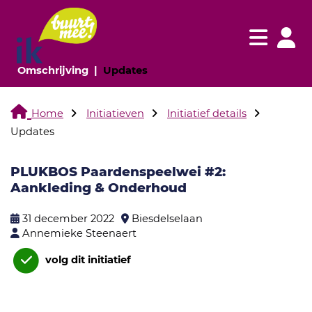
Navigatie websi
Navigatie
(huidige pagina)
(huidige pagina)
Omschrijving
Updates
Home
Initiatieven
Initiatief details
Updates
PLUKBOS Paardenspeelwei #2:
Aankleding & Onderhoud
31 december 2022
Biesdelselaan
Annemieke Steenaert
volg dit initiatief