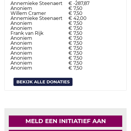
Annemieke Steenaert
€ -287,87
13-03
Anoniem
€ 7,50
10-05
Willem Cramer
€ 7,50
09-05
Annemieke Steenaert
€ 42,00
09-05
Anoniem
€ 7,50
09-05
Anoniem
€ 7,50
08-05
Frank van Rijk
€ 7,50
08-05
Anoniem
€ 7,50
08-05
Anoniem
€ 7,50
08-05
Anoniem
€ 7,50
08-05
Anoniem
€ 7,50
08-05
Anoniem
€ 7,50
07-05
Anoniem
€ 7,50
07-05
Anoniem
€ 7,50
07-05
BEKIJK ALLE DONATIES
MELD EEN INITIATIEF AAN