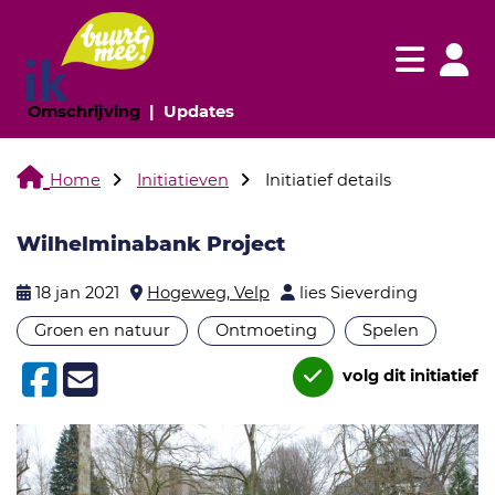
Navigatie websi
Navigatie
(huidige pagina)
(huidige pagina)
Omschrijving
Updates
Home
Initiatieven
Initiatief details
Wilhelminabank Project
18 jan 2021
Hogeweg, Velp
lies Sieverding
Groen en natuur
Ontmoeting
Spelen
volg dit initiatief