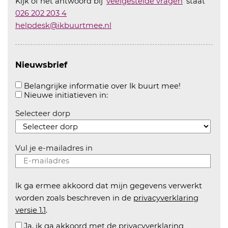
Kijk of het antwoord bij '
veelgestelde vragen
' staat
026 202 203 4
helpdesk@ikbuurtmee.nl
Nieuwsbrief
Aanvinken o
Belangrijke informatie over Ik buurt mee!
Aanvinken om informatie over n
Nieuwe initiatieven in:
Selecteer dorp
Vul je e-mailadres in
Ik ga ermee akkoord dat mijn gegevens verwerkt
worden zoals beschreven in de
privacyverklaring
versie 1.1
.
Ja, ik ga akkoord met de privacyverklaring