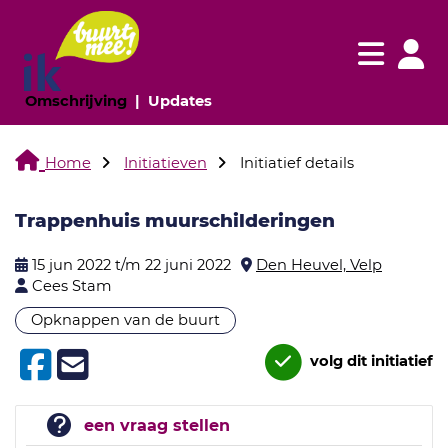
Navigatie websi
Navigatie
(huidige pagina)
(huidige pagina)
Omschrijving
Updates
Home
Initiatieven
Initiatief details
Trappenhuis muurschilderingen
15 jun 2022 t/m 22 juni 2022
Den Heuvel, Velp
Cees Stam
Opknappen van de buurt
volg dit initiatief
een vraag stellen