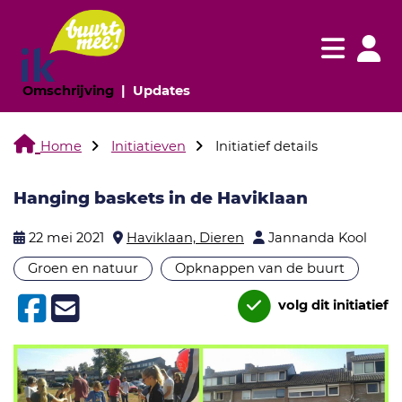
Navigatie websi
Navigatie
(huidige pagina)
(huidige pagina)
Omschrijving
Updates
Home
Initiatieven
Initiatief details
Hanging baskets in de Haviklaan
22 mei 2021
Haviklaan, Dieren
Jannanda Kool
Groen en natuur
Opknappen van de buurt
volg dit initiatief